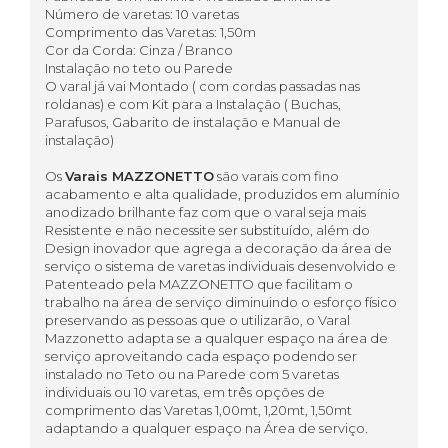
Número de varetas: 10 varetas
Comprimento das Varetas: 1,50m
Cor da Corda: Cinza / Branco
Instalação no teto ou Parede
O varal já vai Montado ( com cordas passadas nas
roldanas) e com Kit para a Instalação ( Buchas,
Parafusos, Gabarito de instalação e Manual de
instalação)
Os
Varais MAZZONETTO
são varais com fino
acabamento e alta qualidade, produzidos em alumínio
anodizado brilhante faz com que o varal seja mais
Resistente e não necessite ser substituído, além do
Design inovador que agrega a decoração da área de
serviço o sistema de varetas individuais desenvolvido e
Patenteado pela MAZZONETTO que facilitam o
trabalho na área de serviço diminuindo o esforço físico
preservando as pessoas que o utilizarão, o Varal
Mazzonetto adapta se a qualquer espaço na área de
serviço aproveitando cada espaço podendo ser
instalado no Teto ou na Parede com 5 varetas
individuais ou 10 varetas, em três opções de
comprimento das Varetas 1,00mt, 1,20mt, 1,50mt
adaptando a qualquer espaço na Área de serviço.