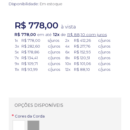
Disponibilidade:
Em estoque
R$ 778,00
à vista
R$ 778,00
em até
12x
de
R$ 88,10 com juros
1x
R$ 778,00
s/juros
2x
R$ 412,26
c/juros
3x
R$ 282,60
c/juros
4x
R$ 217,76
c/juros
5x
R$ 178,86
c/juros
6x
R$ 152,93
c/juros
7x
R$ 134,41
c/juros
8x
R$ 120,51
c/juros
9x
R$ 109,71
c/juros
10x
R$ 101,06
c/juros
11x
R$ 93,99
c/juros
12x
R$ 88,10
c/juros
OPÇÕES DISPONÍVEIS
Cores da Corda