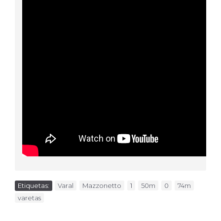
Etiquetas:
Varal
,
Mazzonetto
,
1
,
50m
,
0
,
74m
,
varetas