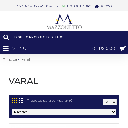
11 98981-5049
Acessar
11 4438-3884 / 4990-8512
MENU
0 - R$ 0,00
Principal
Varal
VARAL
Produtos para comparar (0)