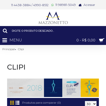
11 98981-5049
Acessar
11 4438-3884 / 4990-8512
MENU
0 - R$ 0,00
Principal
Clipi
CLIPI
Produtos para comparar (0)