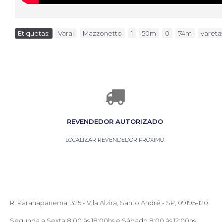
Etiquetas:
Varal
,
Mazzonetto
,
1
,
50m
,
0
,
74m
,
vareta
REVENDEDOR AUTORIZADO
LOCALIZAR REVENDEDOR PRÓXIMO
R. Paranapanema, 325 - Vila Alzira, Santo André - SP, 09195-120
Segunda a Sexta 8:00 às 18:00hs e Sábado 8:00 às 12:00hs.