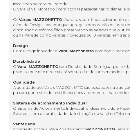
Instalação no teto ou Parede
O varal já vai Montado ( com cordas passadas nas roldanas) e co
Os
Varais MAZZONETTO
são varais com fino acabamento e al
além do Design inovador que agrega a decoração da área de s
diminuindo o esforço físico preservando as pessoas que o uti
ou na Parede com 5 varetas individuais ou 10 varetas, em trê
Design
Com Design inovador o
Varal Mazzonetto
compõe a área de 
Durabilidade
O
Varal MAZZONETTO
tem Durabilidade Sem Igual por ser f
produto que não necessitará ser substituído, preservando as p
Qualidade
A qualidade dos Varais MAZZONETTO são baseados na tradição 
passam por testes de resistência constantemente, mantendo 
Sistema de acionamento Individual
O Sistema de Acionamento Individual foi desenvolvido e Pat
Serviço, além da praticidade da Instalação do varal no Teto ou
Vantagens
Agregado ao Varal Para Apartamento
MAZZONETTO
, está 