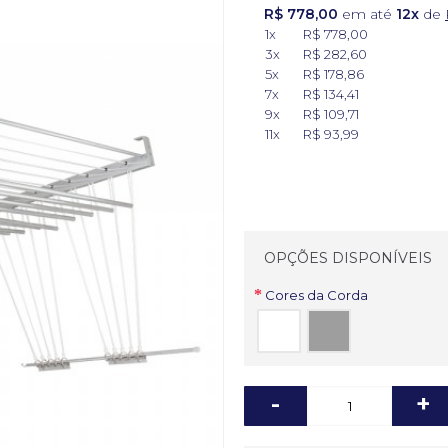
R$ 778,00
em até
12x
de
1x
R$ 778,00
3x
R$ 282,60
5x
R$ 178,86
7x
R$ 134,41
9x
R$ 109,71
11x
R$ 93,99
OPÇÕES DISPONÍVEIS
Cores da Corda
-
+