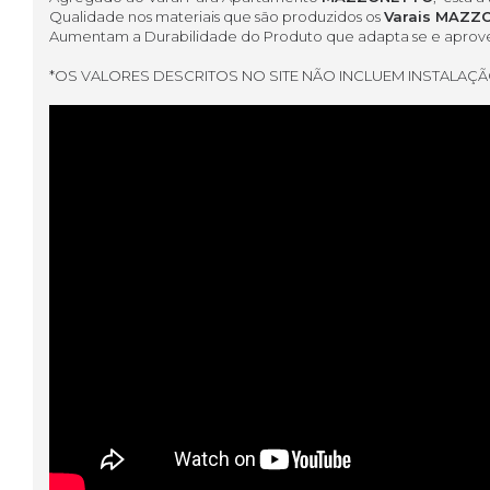
Qualidade nos materiais que são produzidos os
Varais MAZZ
Aumentam a Durabilidade do Produto que adapta se e aprovei
*OS VALORES DESCRITOS NO SITE NÃO INCLUEM INSTALAÇÃ