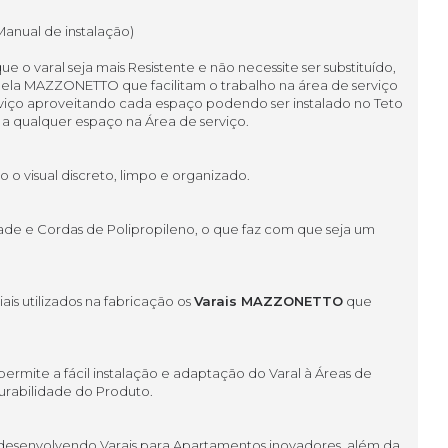
Manual de instalação)
o varal seja mais Resistente e não necessite ser substituído,
pela MAZZONETTO que facilitam o trabalho na área de serviço
erviço aproveitando cada espaço podendo ser instalado no Teto
 a qualquer espaço na Área de serviço.
o visual discreto, limpo e organizado.
dade e Cordas de Polipropileno, o que faz com que seja um
s utilizados na fabricação os
Varais MAZZONETTO
que
 permite a fácil instalação e adaptação do Varal à Áreas de
durabilidade do Produto.
 desenvolvendo Varais para Apartamentos inovadores, além da