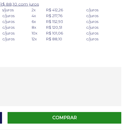
R$ 88,10 com juros
s/juros
2x
R$ 412,26
c/juros
c/juros
4x
R$ 217,76
c/juros
c/juros
6x
R$ 152,93
c/juros
c/juros
8x
R$ 120,51
c/juros
c/juros
10x
R$ 101,06
c/juros
c/juros
12x
R$ 88,10
c/juros
COMPRAR