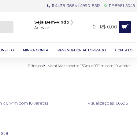
11 4438-3884 / 4990-8512
11 98981-5049
Seja Bem-vindo :)
0 - R$ 0,00
Acessar
ONETTO
MINHA CONTA
REVENDEDOR AUTORIZADO
CONTATO
Principal
Varal Mazzonetto 1,50m x 0,74m com 10 varetas
m x 0,74m com 10 varetas
Visualizações: 66396
ista