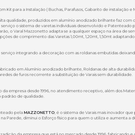
m Kit para a Instalação ( Buchas, Parafusos, Gabarito de instalação e 
ta qualidade, produzidos em alumínio anodizado brilhante faz com que 
erviço o sistema de varetas individuais desenvolvido e Patenteado 
lizarão, o Varal Mazzonetto adapta se a qualquer espaço na área de s
s opções de comprimento das Varetas 1,00mt, 1,20mt, 1,50mt adaptando
serviço integrando a decoração com as roldanas embutidas deixando 
abricado em Alumínio anodizado brilhante, Roldanas de alta durabili
aredes de furos recorrente a substituição de Varais sem durabilidade.
da empresa desde 1996, no atendimento receptivo, além dos Materiai
o padrão de qualidade.
enteado pela
MAZZONETTO
, é o sistema de Varais mais inovador que
 na Parede, diminui o Esforço físico para quem o utiliza e aumenta a 
a tradição da empresa que está no mercado desde 1996, fabricando e