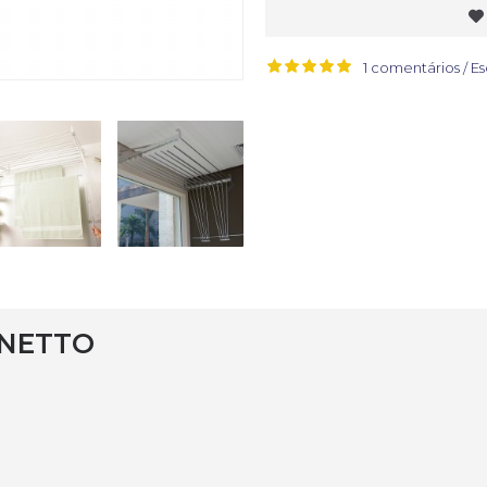
1 comentários
Es
/
NETTO