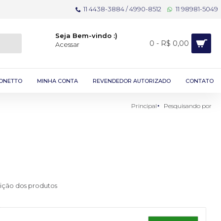
11 4438-3884 / 4990-8512
11 98981-5049
Seja Bem-vindo :)
0 - R$ 0,00
Acessar
ONETTO
MINHA CONTA
REVENDEDOR AUTORIZADO
CONTATO
Principal
Pesquisando por
rição dos produtos