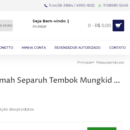
11 4438-3884 / 4990-8512
11 98981-5049
Seja Bem-vindo :)
0 - R$ 0,00
Acessar
ONETTO
MINHA CONTA
REVENDEDOR AUTORIZADO
CONTATO
Principal
Pesquisando por
Pesquisando por - WA 0812 2782 5310 Biaya Tukang Pagar Depan Rumah Separuh Tembok Mungkid Kab Magelang
rição dos produtos